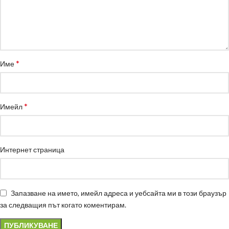
*
Име
*
Имейл
Интернет страница
Запазване на името, имейл адреса и уебсайта ми в този браузър
за следващия път когато коментирам.