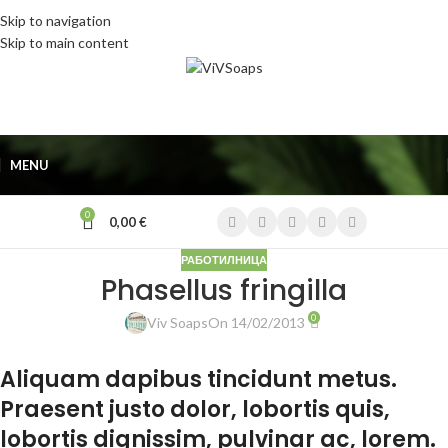
Skip to navigation
Skip to main content
MENU
0
0,00
€
РАБОТИЛНИЦА
Phasellus fringilla
0
Viv Soaps
On 14/02/2013
Aliquam dapibus tincidunt metus.
Praesent justo dolor, lobortis quis,
lobortis dignissim, pulvinar ac, lorem.