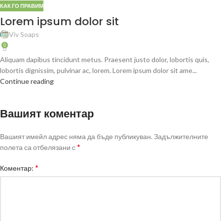
КАК ГО ПРАВИМ
Lorem ipsum dolor sit
Viv Soaps
0
Aliquam dapibus tincidunt metus. Praesent justo dolor, lobortis quis,
lobortis dignissim, pulvinar ac, lorem. Lorem ipsum dolor sit ame...
Continue reading
Вашият коментар
Вашият имейл адрес няма да бъде публикуван.
Задължителните
*
полета са отбелязани с
*
Коментар: