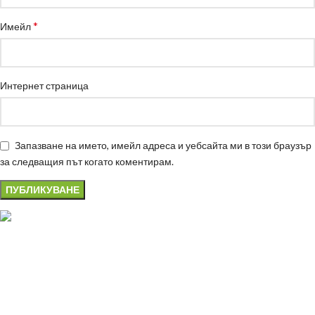
*
Имейл
Интернет страница
Запазване на името, имейл адреса и уебсайта ми в този браузър
за следващия път когато коментирам.
гр.Варна,
ул "Хан Аспарух" 30
087 999 1318
vivsoaps@gmail.com