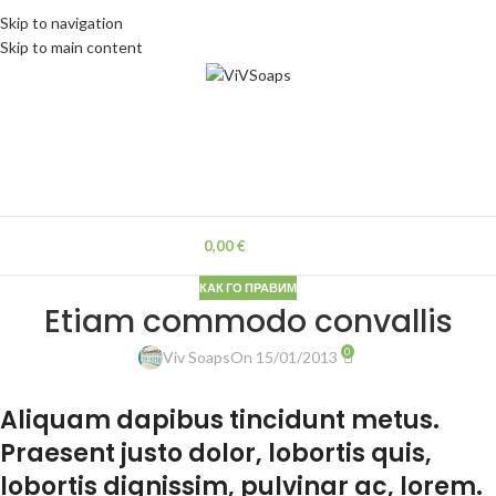
Skip to navigation
Skip to main content
MENU
0,00
€
КАК ГО ПРАВИМ
Etiam commodo convallis
0
Viv Soaps
On 15/01/2013
Aliquam dapibus tincidunt metus.
Praesent justo dolor, lobortis quis,
lobortis dignissim, pulvinar ac, lorem.