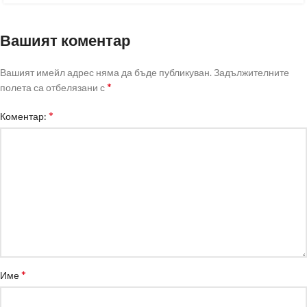
Вашият коментар
Вашият имейл адрес няма да бъде публикуван.
Задължителните
*
полета са отбелязани с
*
Коментар:
*
Име