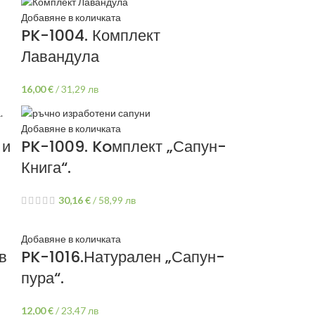
Добавяне в количката
PK-1004. Комплект
Лавандула
16,00
€
/
31,29 лв
Добавяне в количката
 и
PK-1009. Koмплект „Сапун-
Книга“.
30,16
€
/
58,99 лв
Добавяне в количката
в
PK-1016.Натурален „Сапун-
пура“.
12,00
€
/
23,47 лв