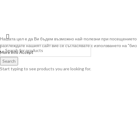
VIVSOAPS
2022 CREATED BY
BRAND DESIGN
| WE DEFINE BRANDS!
Нашата цел е да Ви бъдем възможно най-полезни при посещението 
разглеждате нашият сайт вие се съгласявате с използването на "биск
More info
Accept
Search
Start typing to see products you are looking for.