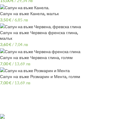
15,00
€
/
29,34 лв
Сапун на въже Канела, малък
3,50
€
/
6,85 лв
Сапун на въже Червена френска глина,
малък
3,60
€
/
7,04 лв
Сапун на въже Червена глина, голям
7,00
€
/
13,69 лв
Сапун на въже Розмарин и Мента, голям
7,00
€
/
13,69 лв
ПОЛЕЗНИ ЛИНК
Политика
гр.Варна,