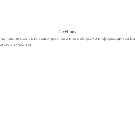
Сапун книга ВИВ
Сапун на въже ВИВ
Сапуни ВИВ - декоративни
Facebook
на нашия сайт. Ето защо чрез него ние събираме информация за Ва
витки" (cookies)