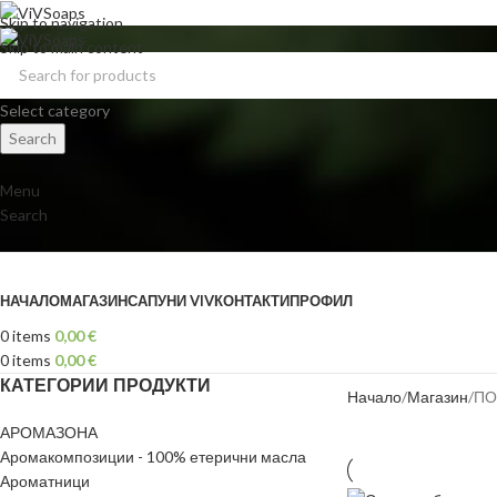
Skip to navigation
Skip to main content
Select category
Search
Menu
Search
Browse Categories
НАЧАЛО
МАГАЗИН
САПУНИ VIV
КОНТАКТИ
ПРОФИЛ
0
items
0,00
€
0
items
0,00
€
КАТЕГОРИИ ПРОДУКТИ
Начало
Магазин
ПО
АРОМАЗОНА
Аромакомпозиции - 100% етерични масла
Ароматници