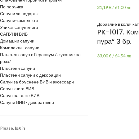
По поръчка
31,19
€
/
61,00 лв
Сапуни за подарък
Сапуни-комплекти
Добавяне в количкат
Уникат сапун книга
PK-1017. Ко
САПУНИ ВИВ
пура“ 3 бр.
Домашни сапуни
Комплекти - сапуни
Плъстен сапун с Гераниум / с ухание на
33,00
€
/
64,54 лв
роза/
Плъстени сапуни
Плъстени сапуни с декорации
Сапун за бръснене ВИВ и аксесоари
Сапун книга ВИВ
Сапун на въже ВИВ
Сапуни ВИВ - декоративни
Please,
log in