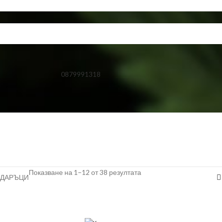
0879991318
Показване на 1–12 от 38 резултата
ДАРЪЦИ