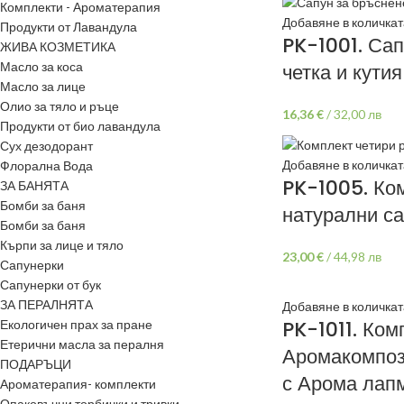
Комплекти - Ароматерапия
Добавяне в количкат
Продукти от Лавандула
PK-1001. Сап
ЖИВА КОЗМЕТИКА
Масло за коса
четка и кутия
Масло за лице
Олио за тяло и ръце
16,36
€
/
32,00 лв
Продукти от био лавандула
Сух дезодорант
Добавяне в количкат
Флорална Вода
PK-1005. Ком
ЗА БАНЯТА
Бомби за баня
натурални са
Бомби за баня
Кърпи за лице и тяло
23,00
€
/
44,98 лв
Сапунерки
Сапунерки от бук
ЗА ПЕРАЛНЯТА
Добавяне в количкат
PK-1011. Ком
Екологичен прах за пране
Етерични масла за пералня
Аромакомпоз
ПОДАРЪЦИ
с Арома лап
Ароматерапия- комплекти
Опаковъчни торбички и тривки