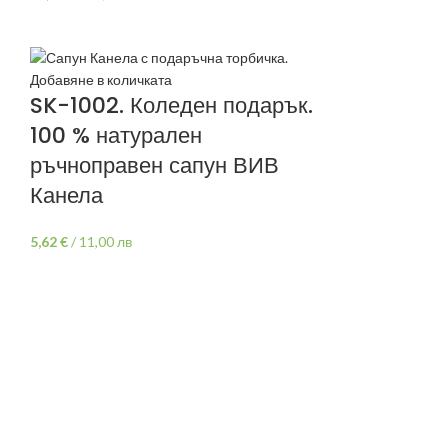
Добавяне в количката
SK-1002. Коледен подарък.
100 % натурален
ръчноправен сапун ВИВ
Канела
5,62
€
/
11,00 лв