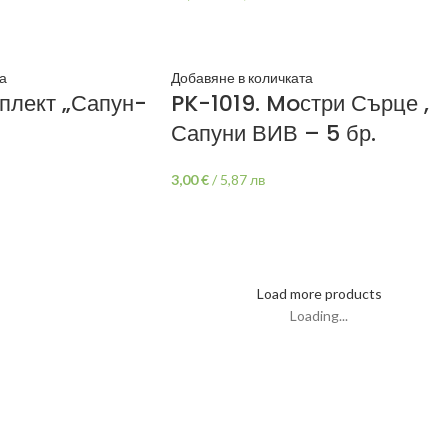
а
Добавяне в количката
мплект „Сапун-
PK-1019. Moстри Сърце ,
Сапуни ВИВ – 5 бр.
3,00
€
/
5,87 лв
Load more products
Loading...