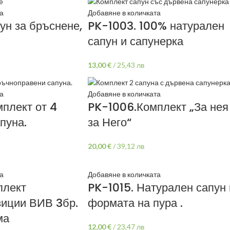
а
Добавяне в количката
ун за бръснене,
PK-1003. 100% натурален
сапун и сапунерка
13,00
€
/
25,43 лв
а
Добавяне в количката
плект от 4
PK-1006.Комплект „За нея
пуна.
за Него“
20,00
€
/
39,12 лв
а
Добавяне в количката
плект
PK-1015. Натурален сапун 
иции ВИВ 3бр.
формата на пура .
ма
12,00
€
/
23,47 лв