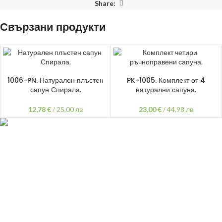
Share:
Свързани продукти
ДОБАВЯНЕ В КОЛИЧКАТА
ДОБАВЯНЕ В КОЛИЧКАТА
1006-PN. Натурален плъстен
PK-1005. Комплект от 4
сапун Спирала.
натурални сапуна.
12,78
€
/
25,00 лв
23,00
€
/
44,98 лв
гр.Варна,
ул "Хан Аспарух" 30
087 999 1318
vivsoaps@gmail.com
ПОЛЕЗНИ ЛИНКОВЕ