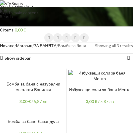
Skip to navigation
Menu
Skip to main content
Search
0
items
0,00
€
Начало
Магазин
ЗА БАНЯТА
Бомби за баня
Showing all 3 results
Show sidebar
ДОБАВЯНЕ В КОЛИЧКАТА
Бомба за баня с натурални
ДОБАВЯНЕ В КОЛИЧКАТА
съставки Ванилия
Избухващи соли за баня Мента
3,00
€
/
5,87 лв
3,00
€
/
5,87 лв
ДОБАВЯНЕ В КОЛИЧКАТА
Бомба за баня Лавандула