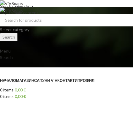
Skip to navigation
Skip to main content
Select category
Search
Menu
Search
Browse Categories
НАЧАЛО
МАГАЗИН
САПУНИ VIV
КОНТАКТИ
ПРОФИЛ
0
items
0,00
€
0
items
0,00
€