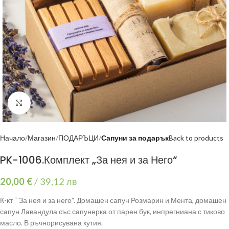
Click to enlarge
Начало
Магазин
ПОДАРЪЦИ
Сапуни за подарък
Back to products
PK-1006.Комплект „За нея и за Него“
20,00
€
/
39,12 лв
К-кт “ За нея и за него“. Домашен сапун Розмарин и Мента, домашен
сапун Лавандула със сапунерка от парен бук, инпрегниана с тиково
масло. В ръчнорисувана кутия.