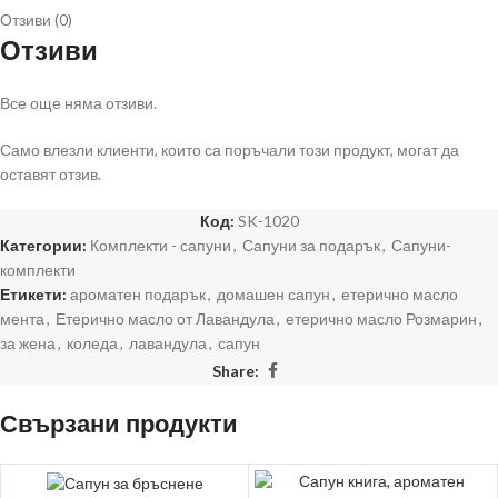
Отзиви (0)
*Комплектът се изпраща в ръчнорисувана кутия;
Отзиви
Все още няма отзиви.
Само влезли клиенти, които са поръчали този продукт, могат да
оставят отзив.
Код:
SK-1020
Категории:
Комплекти - сапуни
,
Сапуни за подарък
,
Сапуни-
комплекти
Етикети:
ароматен подарък
,
домашен сапун
,
етерично масло
мента
,
Етерично масло от Лавандула
,
етерично масло Розмарин
,
за жена
,
коледа
,
лавандула
,
сапун
Share:
Свързани продукти