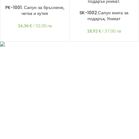
ДОБАВЯНЕ В КОЛИЧКАТА
PK-1001. Сапун за бръснене,
ДОБАВЯНЕ В КОЛИЧКАТА
SK-1002.Сапун книга за
четка и кутия
подарък, Уникат
16,36
€
/
32,00 лв
18,92
€
/
37,00 лв
гр.Варна,
ул "Хан Аспарух" 30
087 999 1318
vivsoaps@gmail.com
ПОЛЕЗНИ ЛИНКОВЕ
Политика
на поверителност
Oбща
информация