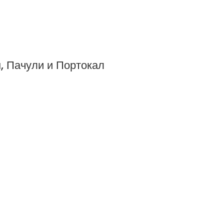
, Пачули и Портокал
ОВЕ
КАТЕГОРИИ
СТРАН
ПРОДУКТИ
НАЧАЛО
АРОМАЗОНА
МАГАЗИ