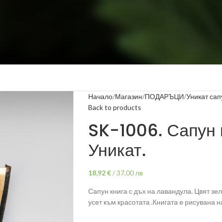
Начало
Магазин
ПОДАРЪЦИ
Уникат сап
Back to products
SK-1006. Сапун к
Уникат.
18,92
€
/
37,00 лв
Сапун книга с дъх на лавандула. Цвят зел
усет към красотата .Книгата е рисувана н