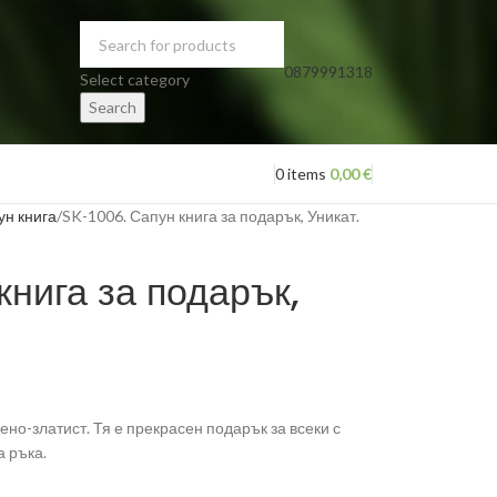
0879991318
Select category
Search
0
items
0,00
€
ун книга
SK-1006. Сапун книга за подарък, Уникат.
нига за подарък,
ено-златист. Тя е прекрасен подарък за всеки с
а ръка.