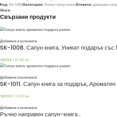
Код:
SK-1006
Категория:
Уникат сапун книга
Етикети:
домашен сап
Share:
Свързани продукти
Добавяне в количката
SK-1008. Сапун книга. Уникат подарък със
18,92
€
/
37,00 лв
Добавяне в количката
SK-1011. Сапун книга за подарък, Ароматен
18,92
€
/
37,00 лв
Добавяне в количката
Ръчно направен сапун-книга .