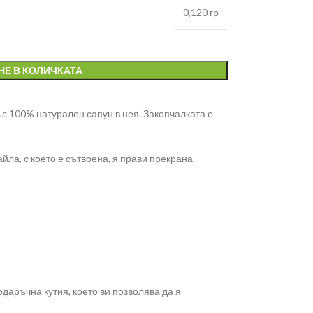
0,120 гр
НЕ В КОЛИЧКАТА
ъс 100% натурален сапун в нея. Закопчалката е
ла, с което е сътвоена, я прави прекрана
даръчна кутия, което ви позволява да я