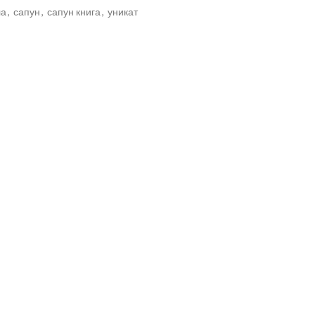
ла
,
сапун
,
сапун книга
,
уникат