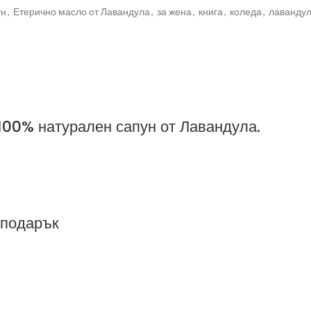
ун
,
Етерично масло от Лавандула
,
за жена
,
книга
,
коледа
,
лаванду
 100% натурален сапун от Лавандула.
 подарък