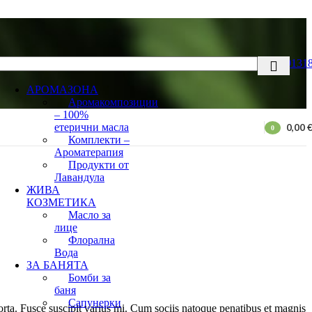
087999131
АРОМАЗОНА
Аромакомпозиции
– 100%
етерични масла
0,00
0
Комплекти –
items
Ароматерапия
Продукти от
Лавандула
ЖИВА
КОЗМЕТИКА
Масло за
лице
Флорална
Вода
ЗА БАНЯТА
Бомби за
баня
Сапунерки
rta. Fusce suscipit varius mi. Cum sociis natoque penatibus et magnis