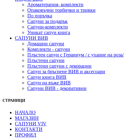
Ароматерапия- комплекти
Опаковъчни торбички и тривки
По поръчка
Сапуни за подарък
Сапуни-комплекти
Уникат сапун книга
САПУНИ ВИВ
Домашни сапуни
Комплекти - сапуни
Плъстен сапун с Гераниум / с ухание на роза/
Плъстени сапуни
Плъстени сапуни с декорации
Сапун за бръснене ВИВ и аксесоари
Сапун книга ВИВ
Сапун на въже ВИВ
Сапуни ВИВ - декоративни
СТРАНИЦИ
НАЧАЛО
МАГАЗИН
САПУНИ VIV
КОНТАКТИ
ПРОФИЛ