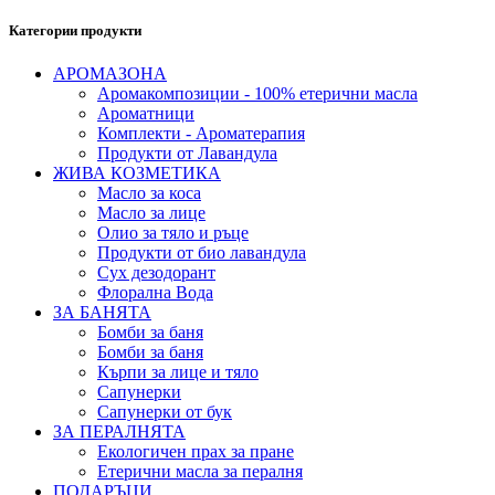
Категории продукти
АРОМАЗОНА
Аромакомпозиции - 100% етерични масла
Ароматници
Комплекти - Ароматерапия
Продукти от Лавандула
ЖИВА КОЗМЕТИКА
Масло за коса
Масло за лице
Олио за тяло и ръце
Продукти от био лавандула
Сух дезодорант
Флорална Вода
ЗА БАНЯТА
Бомби за баня
Бомби за баня
Кърпи за лице и тяло
Сапунерки
Сапунерки от бук
ЗА ПЕРАЛНЯТА
Екологичен прах за пране
Етерични масла за пералня
ПОДАРЪЦИ