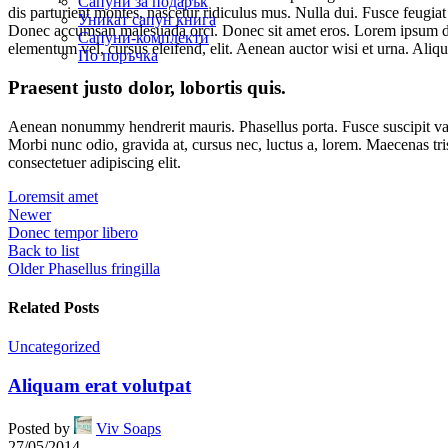
Сапуни за подарък
dis parturient montes, nascetur ridiculus mus. Nulla dui. Fusce feugia
Уникат сапун книга
Donec accumsan malesuada orci. Donec sit amet eros. Lorem ipsum dolo
Сапуни-комплекти
elementum vel, cursus eleifend, elit. Aenean auctor wisi et urna. Aliqu
По поръчка
Praesent justo dolor, lobortis quis.
Aenean nonummy hendrerit mauris. Phasellus porta. Fusce suscipit var
Morbi nunc odio, gravida at, cursus nec, luctus a, lorem. Maecenas tr
consectetuer adipiscing elit.
Lorem
sit amet
Newer
Donec tempor libero
Back to list
Older
Phasellus fringilla
Related Posts
Uncategorized
Aliquam erat volutpat
Posted by
Viv Soaps
27/05/2014