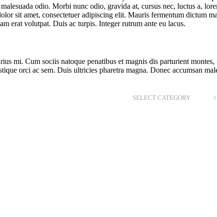
t malesuada odio. Morbi nunc odio, gravida at, cursus nec, luctus a, lor
r sit amet, consectetuer adipiscing elit. Mauris fermentum dictum magn
am erat volutpat. Duis ac turpis. Integer rutrum ante eu lacus.
ius mi. Cum sociis natoque penatibus et magnis dis parturient montes, 
istique orci ac sem. Duis ultricies pharetra magna. Donec accumsan mal
SELECT CATEGORY