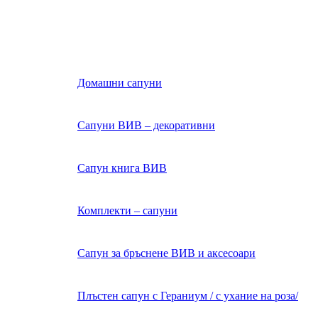
Домашни сапуни
Сапуни ВИВ – декоративни
Сапун книга ВИВ
Комплекти – сапуни
Сапун за бръснене ВИВ и аксесоари
Плъстен сапун с Гераниум / с ухание на роза/