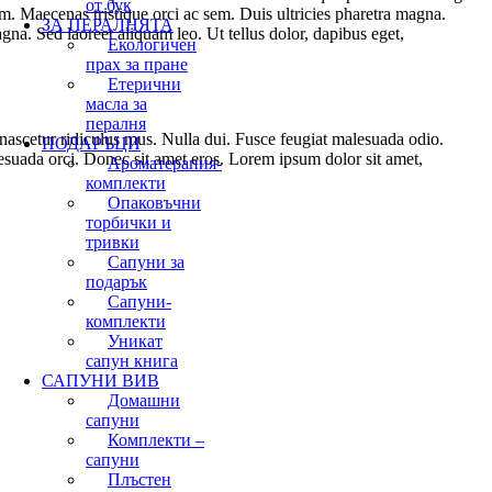
от бук
em. Maecenas tristique orci ac sem. Duis ultricies pharetra magna.
ЗА ПЕРАЛНЯТА
a. Sed laoreet aliquam leo. Ut tellus dolor, dapibus eget,
Екологичен
прах за пране
Етерични
масла за
пералня
nascetur ridiculus mus. Nulla dui. Fusce feugiat malesuada odio.
ПОДАРЪЦИ
esuada orci. Donec sit amet eros. Lorem ipsum dolor sit amet,
Ароматерапия-
комплекти
Опаковъчни
торбички и
тривки
Сапуни за
подарък
Сапуни-
комплекти
Уникат
сапун книга
САПУНИ ВИВ
Домашни
сапуни
Комплекти –
сапуни
Плъстен