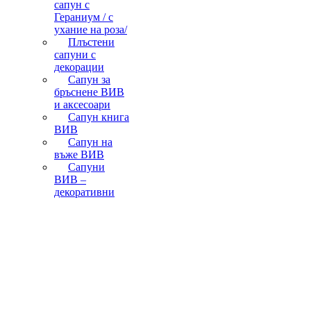
сапун с
Гераниум / с
ухание на роза/
Плъстени
сапуни с
декорации
Сапун за
бръснене ВИВ
и аксесоари
Сапун книга
ВИВ
Сапун на
въже ВИВ
Сапуни
ВИВ –
декоративни