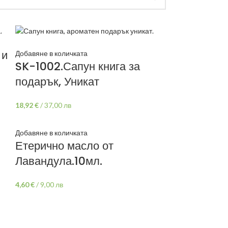
 и
Добавяне в количката
SK-1002.Сапун книга за
подарък, Уникат
18,92
€
/
37,00 лв
Добавяне в количката
Етерично масло от
Лавандула.10мл.
4,60
€
/
9,00 лв