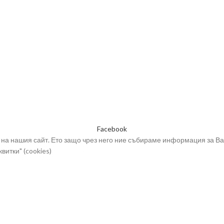
Плъстен сапун с Гераниум
/ с ухание на роза/
Плъстени сапуни
Плъстени сапуни с
декорации
Сапун за бръснене ВИВ и
аксесоари
Сапун книга ВИВ
Сапун на въже ВИВ
Сапуни ВИВ - декоративни
Facebook
на нашия сайт. Ето защо чрез него ние събираме информация за Ва
витки" (cookies)