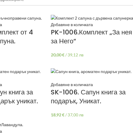
а
Добавяне в количката
плект от 4
PK-1006.Комплект „За нея
пуна.
за Него“
20,00
€
/
39,12 лв
а
Добавяне в количката
н книга за
SK-1006. Сапун книга за
арък уникат.
подарък, Уникат.
18,92
€
/
37,00 лв
а