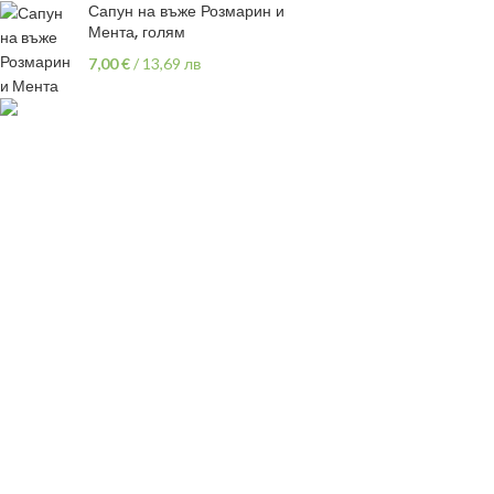
Сапун на въже Розмарин и
Мента, голям
7,00
€
/
13,69 лв
ПОЛЕЗНИ ЛИНК
Политика
гр.Варна,
на поверителност
ул "Хан Аспарух" 30
Oбща
087 999 1318
информация
Здравна
vivsoaps@gmail.com
декларация