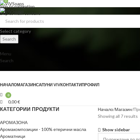
0
Skip to navigation
Skip to main content
Select category
Search
Menu
Search
Browse Categories
НАЧАЛО
МАГАЗИН
САПУНИ VIV
КОНТАКТИ
ПРОФИЛ
0
0,00
€
КАТЕГОРИИ ПРОДУКТИ
Начало
Магазин
Про
Showing all 7 results
АРОМАЗОНА
Аромакомпозиции - 100% етерични масла
Show sidebar
Ароматници