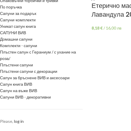
Опаковъчни торбички и тривки
Етерично ма
По поръчка
Лавандула 2
Сапуни за подарък
Сапуни-комплекти
Уникат сапун книга
8,18
€
/
16,00 лв
САПУНИ ВИВ
Домашни сапуни
Комплекти - сапуни
Плъстен сапун с Гераниум / с ухание на
роза/
Плъстени сапуни
Плъстени сапуни с декорации
Сапун за бръснене ВИВ и аксесоари
Сапун книга ВИВ
Сапун на въже ВИВ
Сапуни ВИВ - декоративни
Please,
log in