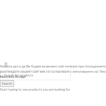
VIVSOAPS
2022 CREATED BY
BRAND DESIGN
| WE DEFINE BRANDS!
Нашата цел е да Ви бъдем възможно най-полезни при посещението 
разглеждате нашият сайт вие се съгласявате с използването на "биск
More info
Accept
Search
Start typing to see products you are looking for.