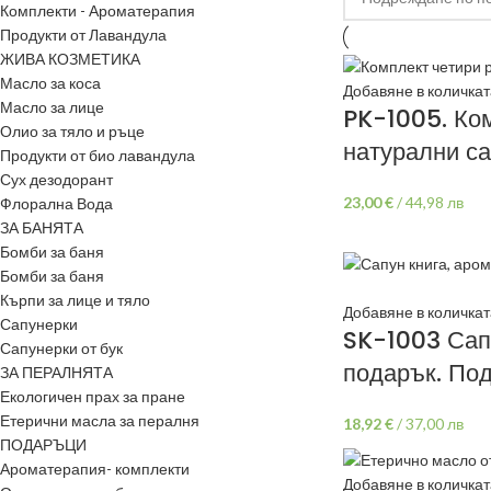
Комплекти - Ароматерапия
Продукти от Лавандула
ЖИВА КОЗМЕТИКА
Масло за коса
Добавяне в количкат
Масло за лице
PK-1005. Ком
Олио за тяло и ръце
натурални са
Продукти от био лавандула
Сух дезодорант
23,00
€
/
44,98 лв
Флорална Вода
ЗА БАНЯТА
Бомби за баня
Бомби за баня
Кърпи за лице и тяло
Добавяне в количкат
Сапунерки
SK-1003 Сапу
Сапунерки от бук
подарък. Под
ЗА ПЕРАЛНЯТА
Екологичен прах за пране
Етерични масла за пералня
18,92
€
/
37,00 лв
ПОДАРЪЦИ
Ароматерапия- комплекти
Добавяне в количкат