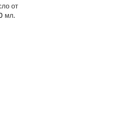
сло от
0 мл.