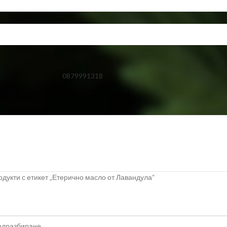
0879991318
дукти с етикет „Етерично масло от Лавандула“