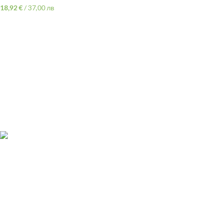
18,92
€
/
37,00 лв
ПОЛЕЗНИ ЛИНК
Политика
гр.Варна,
на поверителност
ул "Хан Аспарух" 30
Oбща
087 999 1318
информация
Здравна
vivsoaps@gmail.com
декларация