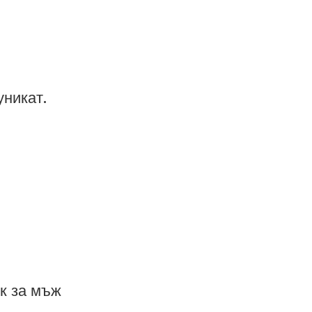
уникат.
ък за мъж