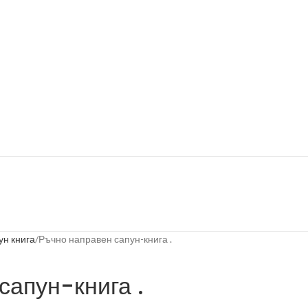
ун книга
Ръчно направен сапун-книга .
сапун-книга .