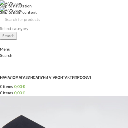
Skip to navigation
Skip to main content
Select category
Search
Menu
Search
Browse Categories
НАЧАЛО
МАГАЗИН
САПУНИ VIV
КОНТАКТИ
ПРОФИЛ
0
items
0,00
€
0
items
0,00
€