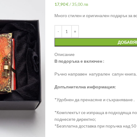
17,90
€
/
35,00 лв
Много стилен и оригинален подарък за вс
ДОБАВЯ
Описание
В подоръка е включен :
Ръчно направен натурален сапун-книга.
Допълнителна информация:
*Удобнен да пренасяне и съхраняване .
*Комплектът се изпраща в подходяща под
поднесете директно;
*Безплатна доставка при поръчка над 50 