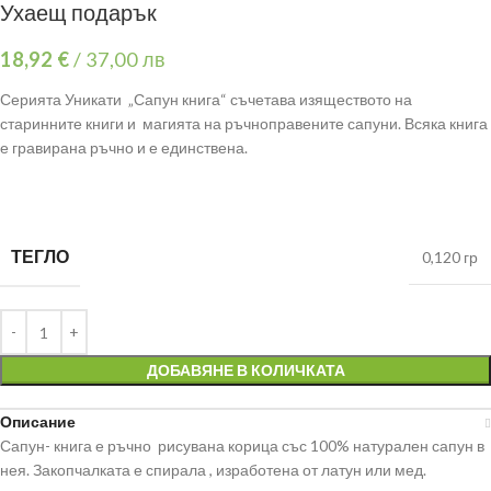
Ухаещ подарък
18,92
€
/
37,00 лв
Серията Уникати „Сапун книга“ съчетава изяществото на
старинните книги и магията на ръчноправените сапуни. Всяка книга
е гравирана ръчно и е единствена.
ТЕГЛО
0,120 гр
ДОБАВЯНЕ В КОЛИЧКАТА
Описание
Сапун- книга е ръчно рисувана корица със 100% натурален сапун в
нея. Закопчалката е спирала , изработена от латун или мед.