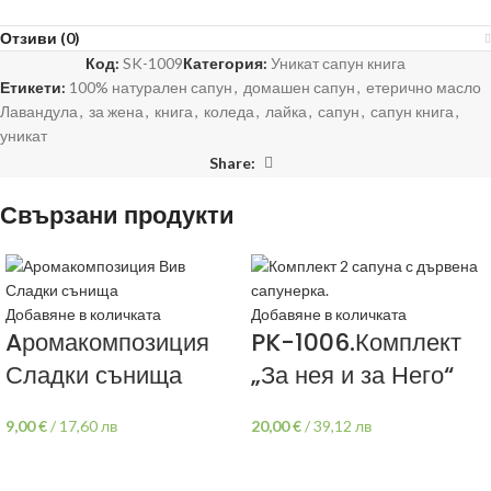
Отзиви (0)
Код:
SK-1009
Категория:
Уникат сапун книга
Етикети:
100% натурален сапун
,
домашен сапун
,
етерично масло
Лавандула
,
за жена
,
книга
,
коледа
,
лайка
,
сапун
,
сапун книга
,
уникат
Share:
Свързани продукти
Добавяне в количката
Добавяне в количката
Aромакомпозиция
PK-1006.Комплект
Сладки сънища
„За нея и за Него“
9,00
€
/
17,60 лв
20,00
€
/
39,12 лв