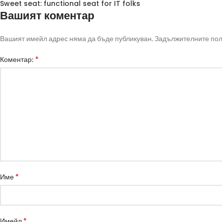
Sweet seat: functional seat for IT folks
Вашият коментар
Вашият имейл адрес няма да бъде публикуван.
Задължителните пол
*
Коментар:
*
Име
*
Имейл