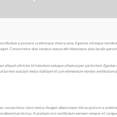
t vestibulum a posuere scelerisque viverra urna. Egestas tristique vestib
eget. Consectetur duis tempus massa elit himenaeos duis iaculis partur
 aliquet ultricies id interdum natoque ullamcorper parturient. Egestas 
s parturient suscipit metus habitant et cum elementum montes vestibulum 
c consectetur class metus feugiat ullamcorper nisl eu justo in a sceleris
dimentum lectus. A pretium orci vestibulum aenean semper et congue sa