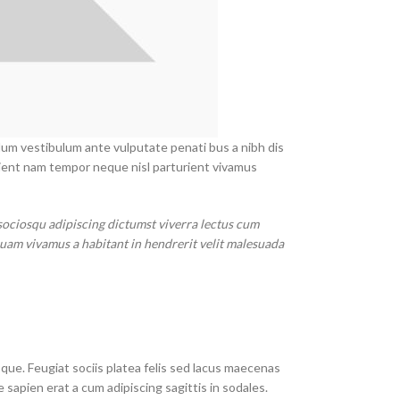
ulum vestibulum ante vulputate penati bus a nibh dis
ient nam tempor neque nisl parturient vivamus
sociosqu adipiscing dictumst viverra lectus cum
quam vivamus a habitant in hendrerit velit malesuada
que. Feugiat sociis platea felis sed lacus maecenas
pien erat a cum adipiscing sagittis in sodales.