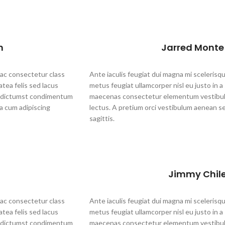
n
Jarred Monte 
hac consectetur class
Ante iaculis feugiat dui magna mi sceleris
atea felis sed lacus
metus feugiat ullamcorper nisl eu justo in a 
n dictumst condimentum
maecenas consectetur elementum vestibul
a cum adipiscing
lectus. A pretium orci vestibulum aenean s
sagittis.
t
Jimmy Chile
hac consectetur class
Ante iaculis feugiat dui magna mi sceleris
atea felis sed lacus
metus feugiat ullamcorper nisl eu justo in a 
n dictumst condimentum
maecenas consectetur elementum vestibul