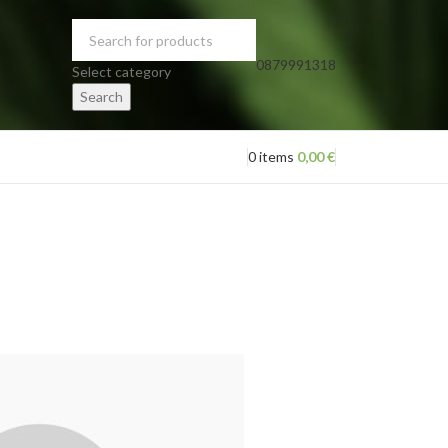
0879991318
Select category
Search
0
items
0,00
€