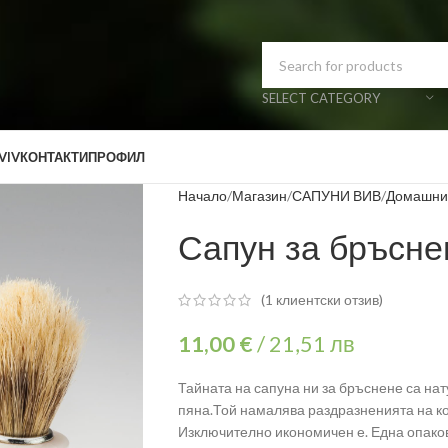
SELECT CATEGORY
VIV
КОНТАКТИ
ПРОФИЛ
Начало
Магазин
САПУНИ ВИВ
Домашни
Сапун за бръсне
(
1
клиентски отзив)
11,00
€
/
21,51 лв
Тайната на сапуна ни за бръснене са на
пяна.Той намалява раздразненията на ко
Изключително икономичен е. Една опаковк