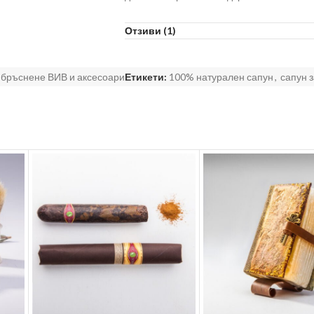
Начин на употреба / от опит/
: Сапунът 
Отзиви (1)
поставят в дълбока купа. Заливат се с то
а сапуна се подготвя за разпенването. С
движения на четката се разпенва сапуна,
 бръснене ВИВ и аксесоари
Етикети:
100% натурален сапун
,
сапун 
С четката, пяната, се нанася на лицето ил
Така нанесена, пяната създава лек, за
от наранянане. Ножчето се плъзга леко и
Ефект:
Мека и здрава кожа, след всяко б
Препоръчваме
: За след бръснене, пре
То дизенфекцира и защитата кожата.
Предимства:
Тайната на сапуна ни за б
кремообразна пяна.Той намалява раздра
заздравява. Изключително икономичен е. 
месеца. Друг предимство е, че с него изп
дълго. Заради натуралната си формула 