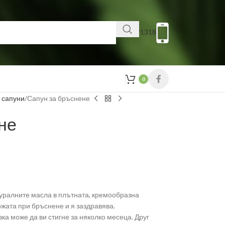
0879991318
0
 сапуни
Сапун за бръснене
не
туралните масла в плътната, кремообразна
жата при бръснене и я заздравява.
а може да ви стигне за няколко месеца. Друг