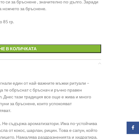
то си за бръснене , значително по-дълго. Заради
 ножчето за бръснене.
 85 гр.
НЕ В КОЛИЧКАТА
егнали един от най-важните мъжки ритуали –
да те обръснат с бръснач и ръчно правен
л. Днес тази традиция все още е жива и много
пуни за бръснене, които успокояват
тяват.
а. Не съдържа ароматизатори. Има по-устойчива
Face
ла от кокос, шарлан, рицин. Това е сапун, който
 лицето. Намалява раздразненията и хидратира.