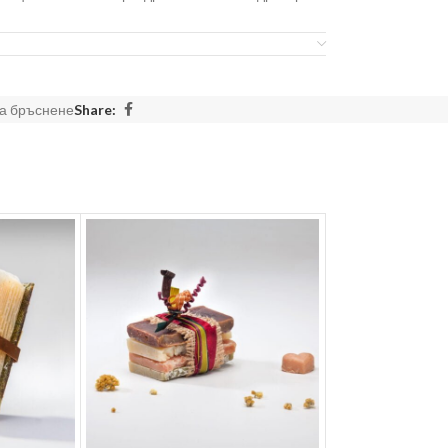
за бръснене ВИВ и и четката за бръснене се
пла вода за 5-10 мин. Косъмът на четката омеква,
лед накисването, водата се излива. С въртеливи
 докато се получи плътна , кремообразна пяна.
за бръснене
Share:
и на част от тялото.
щитен филм, върху кожата, който я предпазва
 по най- проблемните зони.
ръснене.
поръчваме да се използва Масло от слива ВИВ.
ръснене са натуралните масла в плътната,
зненията на кожата при бръснене и я
Една опаковка може да ви стигне за няколко
олзвате ножчето си за бръснене , значително по-
щади резеца на ножчето за бръснене.