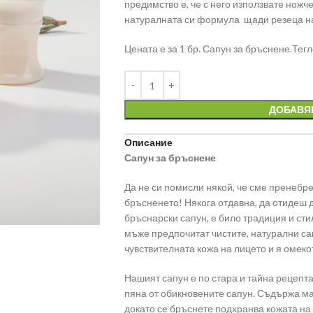
предимство е, че с него използвате ножче
натуралната си формула щади резеца на
Цената е за 1 бр. Сапун за бръснене.Тегло
ДОБАВЯ
Описание
Сапун за бръснене
Да не си помисли някой, че сме пренебр
бръсненето! Някога отдавна, да отидеш 
бръснарски сапун, е било традиция и сти
мъже предпочитат чистите, натурални са
чувствителната кожа на лицето и я омеко
Нашият сапун е по стара и тайна рецепт
пяна от обикновените сапун. Съдържа мас
докато се бръснете подхранва кожата на