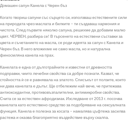
Домашен сапун Канела с Черен бъз
Когато твориш сапуни със сърцето си, използваш естествените сили
на природата чрез маслата и билките – ти създаваш хармония и
чистота. След първите няколко сапуна, решихме да добавим малко
цвят. ЧЕРВЕН, разбира се! В търсенето на естествени съставки за
цвета и съчетанието на масла, се роди идеята за сапун с Канела и
Черен бъз. В него вложихме не само масла, но и натурална
финосмляна канела на прах.
Канелата е една от дълготрайните и известни от древността
подправки, чиито лечебни свойства са добре познати. Казват, че
стойността ѝ се е равнявала на златото. Списъкът от ползите, които
ни дава канелата е дълъг. Ще отбележим най-вече, че притежава
антиоксидантни, противовъзпалителни, антимикробни свойства.
Счита се за естествен афродизиак. Изследване от 2013 г. посочва
канелата като естествено средство за подобряване на сексуалната
функция. Канела е полезна за косата – намалява цъфтежа засилва
растежа и оказва благоприятно въздействие върху скалпа.