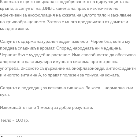
Канелата е пряко свързана с подобряването на циркулацията на
кръвта, а сапунът на „ВИВ с канела на прах е изключително
ефективен за ексфолиация на кожата на цялото тяло и засилване
на кръвообръщението. Затова е много предпочитан от дамите и
младите жени.
Сапунът съдържа натурален воден извлек от Черен бъз, който му
придава сладникъв аромат. Според народната ни медицина,
Черният бъз е чудодейно растение. Има способността да облекчава
алергиите и да стимулира имунната система при вътрешна
употреба. Високото съдържание на биофлавоноиди, антиоксиданти
и многото витамин А, го правят полезен за тонуса на кожата.
Сапунът е подходящ за всякакъв тип кожа. За коса – нормална към
суха.
Използвайте поне 1 месец за добри резултати.
Тегло – 100 гр.