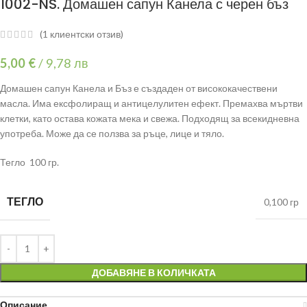
1002-NS. Домашен сапун Канела с черен бъз
(
1
клиентски отзив)
5,00
€
/
9,78 лв
Домашен сапун Канела и Бъз е създаден от висококачествени
масла. Има ексфолиращ и антицелулитен ефект. Премахва мъртви
клетки, като остава кожата мека и свежа. Подходящ за всекидневна
употреба. Може да се ползва за ръце, лице и тяло.
Тегло 100 гр.
ТЕГЛО
0,100 гр
ДОБАВЯНЕ В КОЛИЧКАТА
Описание