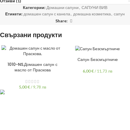
Отзиви (1)
Категории:
Домашни сапуни
,
САПУНИ ВИВ
Етикети:
домашен сапун с канела
,
домашна козметика
,
сапун
Share:
Свързани продукти
ДОБАВЯНЕ В КОЛИЧКАТА
Сапун Безсмъртниче
ДОБАВЯНЕ В КОЛИЧКАТА
1010-NS.Домашен сапун с
масло от Праскова
6,00
€
/
11,73 лв
5,00
€
/
9,78 лв
гр.Варна,
ул "Хан Аспарух" 30
087 999 1318