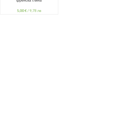
френска глина
5,00
€
/
9,78 лв