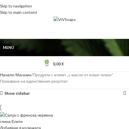
Skip to navigation
Skip to main content
MENU
0
0,00
€
Начало
Магазин
Продукти с етикет „с масло от иланг-иланг“
Показване на единствения резултат
Show sidebar
Добавяне в количката