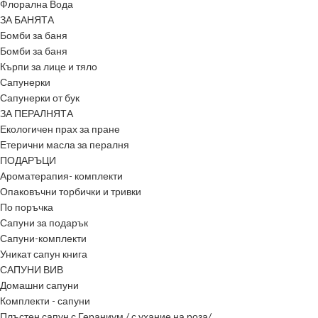
Флорална Вода
ЗА БАНЯТА
Бомби за баня
Бомби за баня
Кърпи за лице и тяло
Сапунерки
Сапунерки от бук
ЗА ПЕРАЛНЯТА
Екологичен прах за пране
Етерични масла за пералня
ПОДАРЪЦИ
Ароматерапия- комплекти
Опаковъчни торбички и тривки
По поръчка
Сапуни за подарък
Сапуни-комплекти
Уникат сапун книга
САПУНИ ВИВ
Домашни сапуни
Комплекти - сапуни
Плъстен сапун с Гераниум / с ухание на роза/