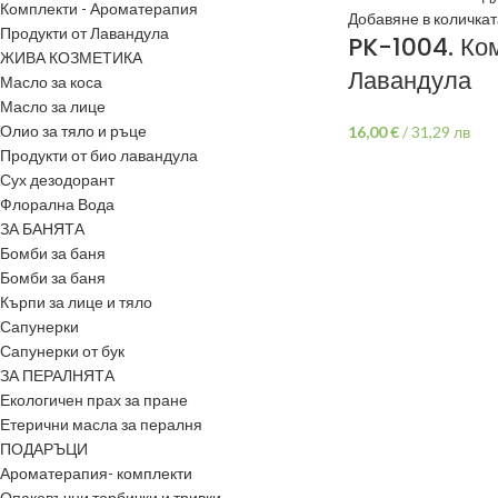
Комплекти - Ароматерапия
Добавяне в количкат
Продукти от Лавандула
PK-1004. Ко
ЖИВА КОЗМЕТИКА
Лавандула
Масло за коса
Масло за лице
Олио за тяло и ръце
16,00
€
/
31,29 лв
Продукти от био лавандула
Сух дезодорант
Флорална Вода
ЗА БАНЯТА
Бомби за баня
Бомби за баня
Кърпи за лице и тяло
Сапунерки
Сапунерки от бук
ЗА ПЕРАЛНЯТА
Екологичен прах за пране
Етерични масла за пералня
ПОДАРЪЦИ
Ароматерапия- комплекти
Опаковъчни торбички и тривки