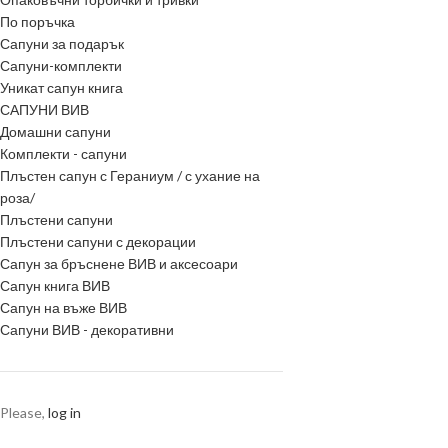
По поръчка
Сапуни за подарък
Сапуни-комплекти
Уникат сапун книга
САПУНИ ВИВ
Домашни сапуни
Комплекти - сапуни
Плъстен сапун с Гераниум / с ухание на
роза/
Плъстени сапуни
Плъстени сапуни с декорации
Сапун за бръснене ВИВ и аксесоари
Сапун книга ВИВ
Сапун на въже ВИВ
Сапуни ВИВ - декоративни
Please,
log in