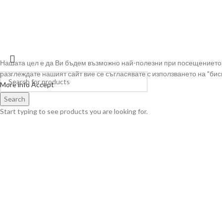
VIVSOAPS
2022 CREATED BY
BRAND DESIGN
| WE DEFINE BRANDS!
Нашата цел е да Ви бъдем възможно най-полезни при посещението 
разглеждате нашият сайт вие се съгласявате с използването на "биск
More info
Accept
Search
Start typing to see products you are looking for.