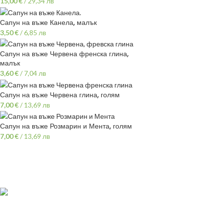
15,00
€
/
29,34 лв
Сапун на въже Канела, малък
3,50
€
/
6,85 лв
Сапун на въже Червена френска глина,
малък
3,60
€
/
7,04 лв
Сапун на въже Червена глина, голям
7,00
€
/
13,69 лв
Сапун на въже Розмарин и Мента, голям
7,00
€
/
13,69 лв
ПОЛЕЗНИ ЛИНК
Политика
гр.Варна,