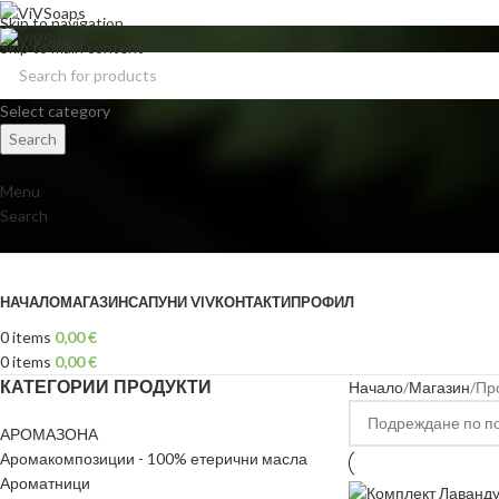
Skip to navigation
Skip to main content
Select category
Search
Menu
Search
Browse Categories
НАЧАЛО
МАГАЗИН
САПУНИ VIV
КОНТАКТИ
ПРОФИЛ
0
items
0,00
€
0
items
0,00
€
КАТЕГОРИИ ПРОДУКТИ
Начало
Магазин
Про
АРОМАЗОНА
Аромакомпозиции - 100% етерични масла
Ароматници