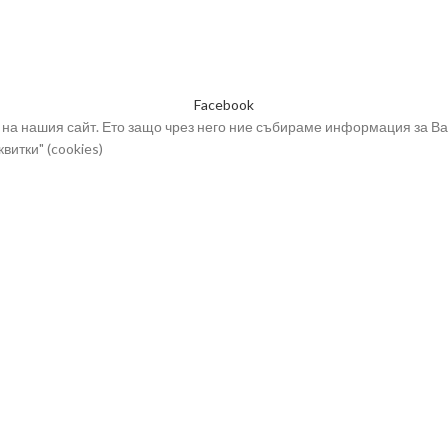
Сапун книга ВИВ
Сапун на въже ВИВ
Сапуни ВИВ - декоративни
Facebook
на нашия сайт. Ето защо чрез него ние събираме информация за Ва
витки" (cookies)