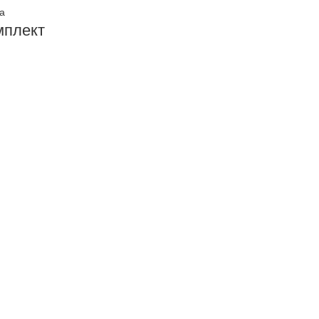
а
мплект