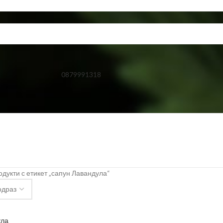
0879991318
дукти с етикет „сапун Лавандула“