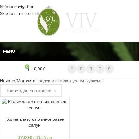
Skip to navigation
Skip to main content
MENU
0
0,00
€
Начало
Магазин
Продукти с етикет „сапун куркума“
ДОБАВЯНЕ В КОЛИЧКАТА
Кюлче злато от ръчноправен
сапун
17,00
€
/
33,25 лв