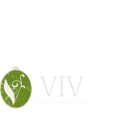
гр.Варна,