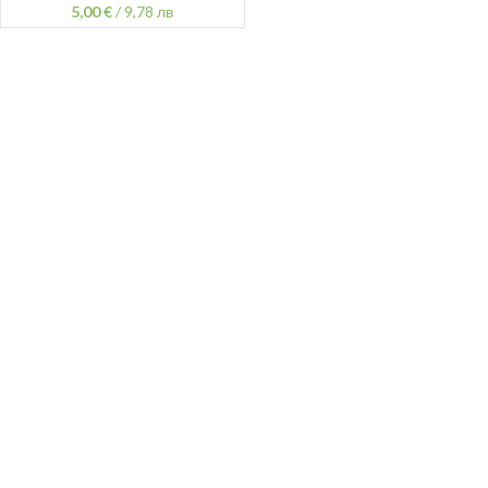
5,00
€
/
9,78 лв