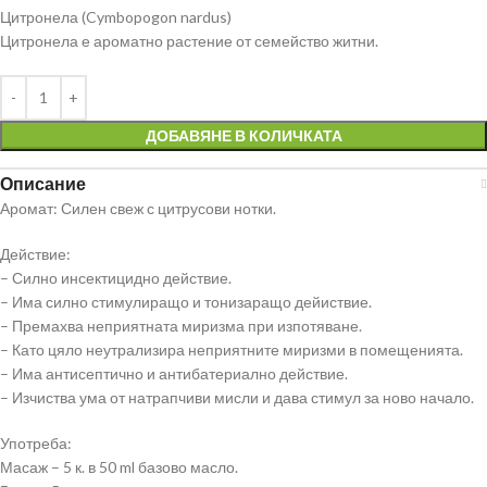
Цитронела (Cymbopogon nardus)
Цитронела е ароматно растение от семейство житни.
ДОБАВЯНЕ В КОЛИЧКАТА
Описание
Аромат: Силен свеж с цитрусови нотки.
Действие:
– Силно инсектицидно действие.
– Има силно стимулиращо и тонизаращо дейиствие.
– Премахва неприятната миризма при изпотяване.
– Като цяло неутрализира неприятните миризми в помещенията.
– Има антисептично и антибатериално действие.
– Изчиства ума от натрапчиви мисли и дава стимул за ново начало.
Употреба:
Масаж – 5 к. в 50 ml базово масло.