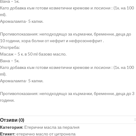
Вана – 5к.
Като добавка към готови козметични кремове и лосиони : (1к. на 100
ml).
Аромалампа- 5 капки.
Противопоказания: неподходящо за кърмачки, бременни, деца до
10 години, хора болни от нефрит и нефрозонефрит .
Употреба:
Масаж – 5 к. в 50 ml базово масло.
Вана – 5к.
Като добавка към готови козметични кремове и лосиони : (1к. на 100
ml).
Аромалампа- 5 капки.
Противопоказания: неподходящо за кърмачки, бременни, деца до 3
години.
Отзиви (0)
Категория:
Етерични масла за пералня
Етикет:
етерично масло от цитронела