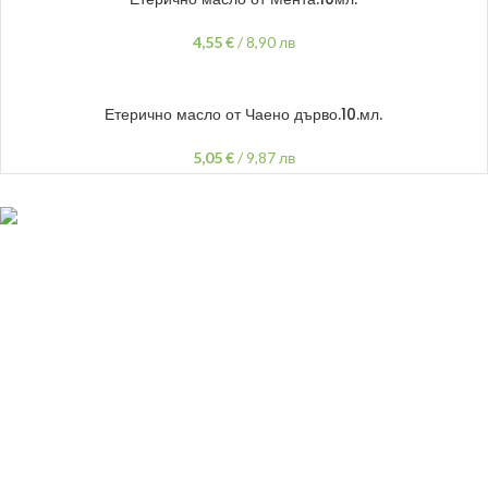
4,55
€
/
8,90 лв
ДОБАВЯНЕ В КОЛИЧКАТА
Етерично масло от Чаено дърво.10.мл.
5,05
€
/
9,87 лв
гр.Варна,
ул "Хан Аспарух" 30
087 999 1318
vivsoaps@gmail.com
ПОЛЕЗНИ ЛИНКОВЕ
Политика
на поверителност