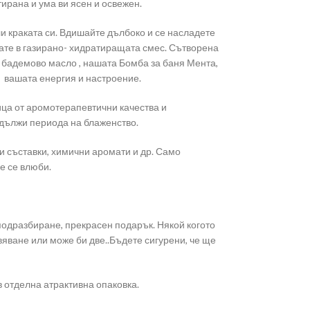
ирана и ума ви ясен и освежен.
и краката си. Вдишайте дълбоко и се насладете
вате в газирано- хидратиращата смес. Сътворена
с бадемово масло , нашата Бомба за баня Мента,
 вашата енергия и настроение.
ца от аромотерапевтични качества и
удължи периода на блаженство.
ни съставки, химични аромати и др. Само
ще се влюби.
подразбиране, прекрасен подарък. Някой когото
яване или може би две..Бъдете сигурени, че ще
в отделна атрактивна опаковка.