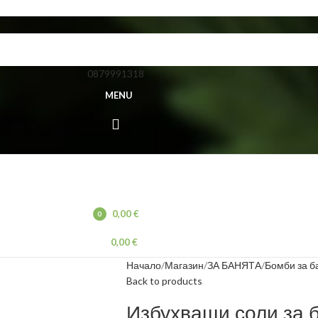
0879991318
MENU
0,00
€
0
items
0,00
€
Начало
Магазин
ЗА БАНЯТА
Бомби за б
Back to products
Избухващи соли за 