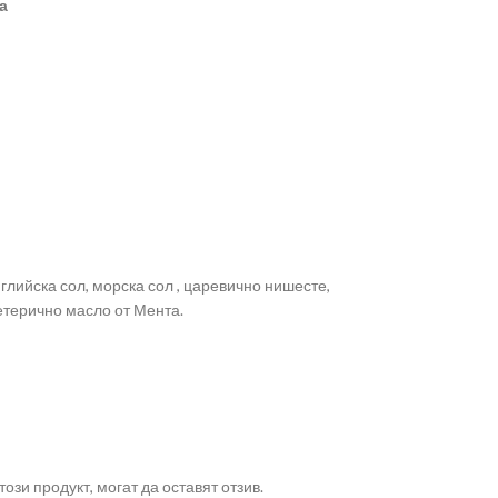
а
лийска сол, морска сол , царевично нишесте,
етерично масло от Мента.
ози продукт, могат да оставят отзив.