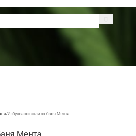
аня
Избухващи соли за баня Мента
баня Мента