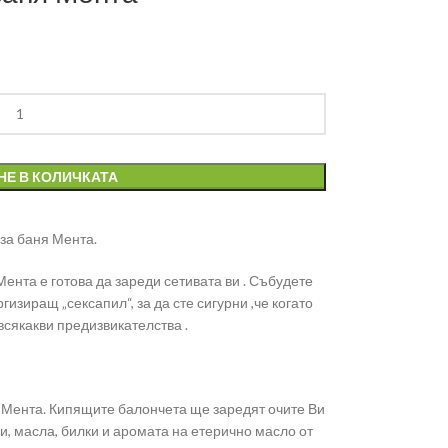
НЕ В КОЛИЧКАТА
 за баня Мента.
ента е готова да зареди сетивата ви . Събудете
гизиращ „сексапил“, за да сте сигурни ,че когато
всякакви предизвикателства .
 Мента. Кипящите балончета ще заредят очите Ви
и, масла, билки и аромата на етерично масло от