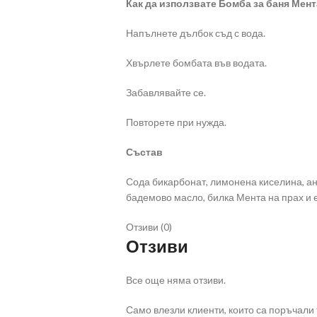
Как да използвате Бомба за баня Мент
Напълнете дълбок съд с вода.
Хвърлете бомбата във водата.
Забавлявайте се.
Повторете при нужда.
Състав
Сода бикарбонат, лимонена киселина, анг
бадемово масло, билка Мента на прах и 
Отзиви (0)
Отзиви
Все още няма отзиви.
Само влезли клиенти, които са поръчали т