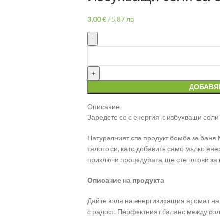
3,00
€
/
5,87 лв
ДОБАВЯ
Описание
Заредете се с енергия с избухващи соли
Натуралният спа продукт бомба за баня М
тялото си, като добавите само малко енер
приключи процедурата, ще сте готови за 
Описание на продукта
Дайте воля на енергизиращия аромат на
с радост. Перфектният баланс между сол