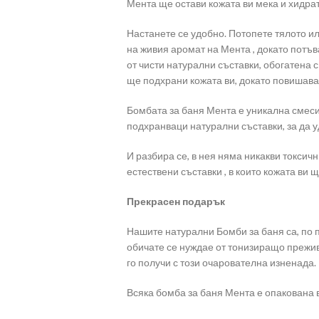
Мента ще остави кожата ви мека и хидрат
Настанете се удобно. Потопете тялото ил
на живия аромат на Мента , докато потъ
от чисти натурални съставки, обогатена 
ще подхрани кожата ви, докато повишава
Бомбата за баня Мента е уникална смеси
подхранваци натурални съставки, за да 
И разбира се, в нея няма никакви токсич
естествени съставки , в които кожата ви 
Прекрасен подарък
Нашите натурални Бомби за баня са, по 
обичате се нуждае от тонизиращо прежив
го получи с този очарователна изненада.
Всяка бомба за баня Мента е опакована 