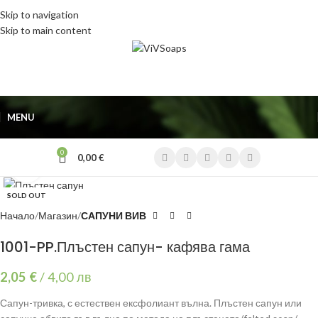
Skip to navigation
Skip to main content
MENU
0
0,00
€
Click to enlarge
SOLD OUT
Начало
Магазин
САПУНИ ВИВ
1001-PP.Плъстен сапун- кафява гама
2,05
€
/
4,00 лв
Сапун-тривка, с естествен ексфолиант вълна. Плъстен сапун или