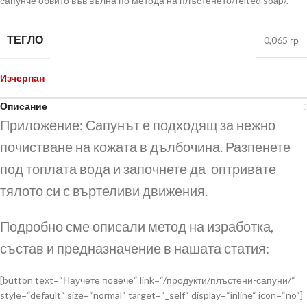
сапунче обвито във вълна по метода на плъстенето/felted soap/.
ТЕГЛО
0,065 гр
Изчерпан
Описание
Приложение: Сапунът е подходящ за нежно
почистване на кожата в дълбочина. Разпенете
под топлата вода и започнете да оптривате
тялото си с въртеливи движения.
Подробно сме описали метод на изработка,
състав и предназначение в нашата статия:
[button text=“Научете повече“ link=“/продукти/плъстени-сапуни/“
style=“default“ size=“normal“ target=“_self“ display=“inline“ icon=“no“]