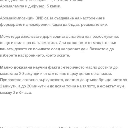
Аромалампа и дифузер- 5 капки.
Аромакомпозиции ВИВ са за създаване на настроение и
формиране на намерения. Какви да бъдат, решавате вие.
Можете да използвате дори водната система на прахосмукачка,
също и филтъра на климатика. Или да капнете от маслото във
ваната, докато си почивате след напрегнат ден. Важното е да
изберете настроението, което искате.
Малко доказани научни факти
: етеричното масло достига до
мозъка за 20 секунди и оттам влияе върху целия организъм.
Приложено локално върху кожата, достига до кръвообръщението за
2 минути, а до 20 минути и до всяка точка на тялото, а ефектът му е
между 3 и 6 часа.