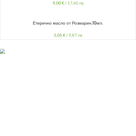
9,00
€
/
17,60 лв
ДОБАВЯНЕ В КОЛИЧКАТА
Етерично масло от Розмарин.10мл.
5,05
€
/
9,87 лв
гр.Варна,
ул "Хан Аспарух" 30
087 999 1318
vivsoaps@gmail.com
ПОЛЕЗНИ ЛИНКОВЕ
Политика
на поверителност
Oбща