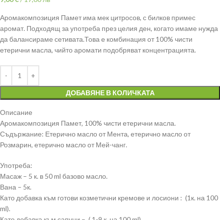
Аромакомпозиция Памет има мек цитросов, с билков примес
аромат. Подходящ за употреба през целия ден, когато имаме нужда
да балансираме сетивата.Това е комбинация от 100% чисти
етерични масла, чийто аромати подобряват концентрацията.
ДОБАВЯНЕ В КОЛИЧКАТА
Описание
Аромакомпозиция Памет, 100% чисти етерични масла.
Съдържание: Етерично масло от Мента, етерично масло от
Розмарин, етерично масло от Мей-чанг.
Употреба:
Масаж – 5 к. в 50 ml базово масло.
Вана – 5к.
Като добавка към готови козметични кремове и лосиони : (1к. на 100
ml).
Като добавка към сапуни – ( 1-9 к. на 100 ml).