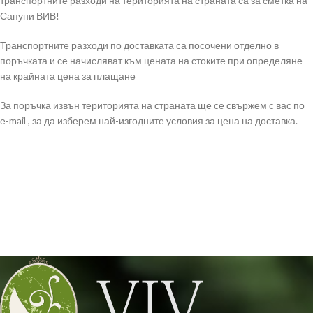
транспортните разходи на територията на страната са за сметка на
Сапуни ВИВ!
Транспортните разходи по доставката са посочени отделно в
поръчката и се начисляват към цената на стоките при определяне
на крайната цена за плащане
За поръчка извън територията на страната ще се свържем с вас по
е-mail , за да изберем най-изгодните условия за цена на доставка.