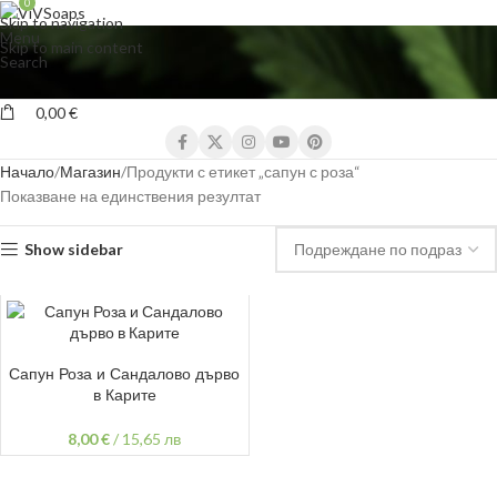
0
Skip to navigation
Menu
Skip to main content
Search
0,00
€
Начало
Магазин
Продукти с етикет „сапун с роза“
Показване на единствения резултат
Show sidebar
ДОБАВЯНЕ В КОЛИЧКАТА
Сапун Роза и Сандалово дърво
в Карите
8,00
€
/
15,65 лв